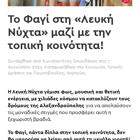
Το Φαγί στη «Λευκή
Νύχτα» μαζί με την
τοπική κοινότητα!
Συντάχθηκε από
Κωνσταντίνος Σπυριδάκος
στις
7
Αυγούστου 2023
. Καταχωρήθηκε στο
Κοινωνία
,
Τοπικές
Δράσεις και Πρωτοβουλίες
,
Χορηγίες
.
Η Λευκή Νύχτα γέμισε φως, μουσική και θετική
ενέργεια, με χιλιάδες κόσμου να κατακλύζουν τους
δρόμους της Αλεξανδρούπολης
για να απολαύσουν
τις μοναδικές στιγμές που προσφέρει αυτή η
ξεχωριστή βραδιά.
Το Φαγί, πάντα δίπλα στην τοπική κοινότητα, δεν
θα μπορούσε να λείπει από αυτή τη μεγάλη γιορτή!