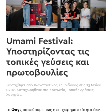
Umami Festival:
Υποστηρίζοντας τις
τοπικές γεύσεις και
πρωτοβουλίες
Συντάχθηκε από
Κωνσταντίνος Σπυριδάκος
στις
23 Μαΐου
0202
. Καταχωρήθηκε στο
Κοινωνία
,
Τοπικές Δράσεις
,
Χορηγίες
.
το
Φαγί
, πιστεύουμε πως η επιχειρηματικότητα δεν