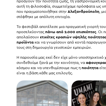
προάγουν την ποιότητα ζωής, τη γαστρονομική κου
αυτή τη φιλοσοφία, συμμετείχαμε πρόσφατα ως υ
που πραγματοποιήθηκε στην
Αλεξανδρούπολη
, μ
στέφθηκε με απόλυτη επιτυχία.
Το φεστιβάλ αποτέλεσε μια πραγματική γιορτή του
προσελκύοντας
πάνω από 2.000 επισκέπτες
. Οι 
απολαύσουν
ετικέτες κρασιών υψηλής ποιότητα
προϊόντα
και να γνωρίσουν από κοντά παραγωγο
τους στη δημιουργία γευστικών εμπειριών.
Η παρουσία μας εκεί δεν είχε μόνο υποστηρικτικό 
συνδεθούμε ξανά με την κοινότητα, να
αφουγκρα
κόσμου και να υπενθυμίσουμε πως η
ποιότητα
είτε
είναι η βάση κάθε μας επιλογής.