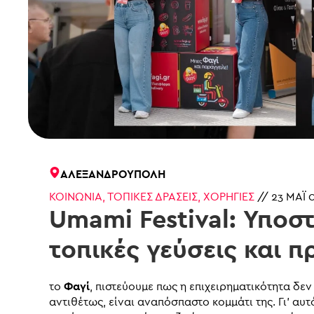
ΑΛΕΞΑΝΔΡΟΎΠΟΛΗ
ΚΟΙΝΩΝΊΑ
,
ΤΟΠΙΚΈΣ ΔΡΆΣΕΙΣ
,
ΧΟΡΗΓΊΕΣ
//
23 ΜΆΙ 
Umami Festival: Υποστ
τοπικές γεύσεις και 
το
Φαγί
, πιστεύουμε πως η επιχειρηματικότητα δεν
αντιθέτως, είναι αναπόσπαστο κομμάτι της. Γι’ αυ