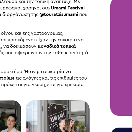
λτούρα και την τοπική ανάπτυξη. Με
περήφανοι χορηγοί στο
Umami Festival
ια διοργάνωση της
@touratzisumami
που
 οίνου και της γαστρονομίας,
παρευρισκόμενοι είχαν την ευκαιρία να
ς
, να δοκιμάσουν
μοναδικά τοπικά
ύς που αφιερώνουν την καθημερινότητά
χαρακτήρα. Ήταν μια ευκαιρία να
στούμε
τις ανάγκες και τις επιθυμίες του
 πρόκειται για γεύση, είτε για εμπειρία