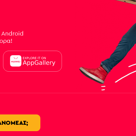
 Android
γορα!
ΙΑΝΟΜΈΑΣ;