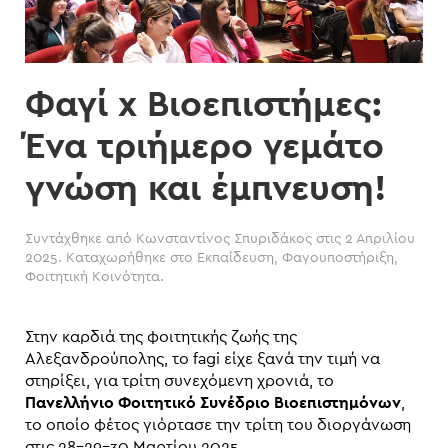
Φαγί x Βιοεπιστήμες:
Ένα τριήμερο γεμάτο
γνώση και έμπνευση!
Συντάχθηκε από
Κωνσταντίνος Σπυριδάκος
στις
2 Απριλίου
2025
. Καταχωρήθηκε στο
Εκπαίδευση
,
Φαγουποστήριξη
,
Φοιτητική Κοινότητα
.
Στην καρδιά της φοιτητικής ζωής της
Αλεξανδρούπολης, το fagi είχε ξανά την τιμή να
στηρίξει, για τρίτη συνεχόμενη χρονιά, το
Πανελλήνιο Φοιτητικό Συνέδριο Βιοεπιστημόνων
,
το οποίο φέτος γιόρτασε την τρίτη του διοργάνωση
στις 28-29-30 Μαρτίου 2025.