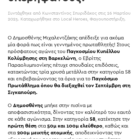
Συντάχθηκε από
Κωνσταντίνος Σπυριδάκος
στις
26 Μαρτίου
2025
. Καταχωρήθηκε στο
Local Heroes
,
Φαγουποστήριξη
.
Ο Δημοσθένης Μιχαλεντζάκης απέδειξε για ακόμα
μία φορά πως είναι γεννημένος πρωταθλητής! Στους
πρόσφατους αγώνες του
Παγκοσμίου Κυπέλλου
Κολύμβησης στη Βαρκελώνη
, ο Εβρίτης
Παραολυμπιονίκης πέτυχε σπουδαίες επιδόσεις,
κατακτώντας τρία χρυσά μετάλλια στην κατηγορία S8
και επιβεβαιώνοντας τα όρια για το
Παγκόσμιο
Πρωτάθλημα όπου θα διεξαχθεί τον Σεπτέμβρη στη
Σιγκαπούρη.
Ο
Δημοσθένης
μπήκε στην πισίνα με
αποφασιστικότητα, δίνοντας τον καλύτερό του εαυτό
σε κάθε αγώνισμα. Στην κατηγορία
S8
, κατέκτησε την
πρώτη θέση
στα
50μ και 100μ ελεύθερο
, καθώς και
στα
200μ μεικτής ατομικής
, αποδεικνύοντας την