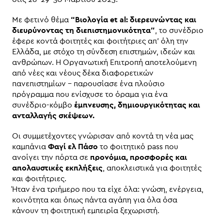
Με φετινό θέμα
“Βιολογία et al: διερευνώντας και
διευρύνοντας τη διεπιστημονικότητα”
, το συνέδριο
έφερε κοντά φοιτητές και φοιτήτριες απ’ όλη την
Ελλάδα, με στόχο τη σύνδεση επιστημών, ιδεών και
ανθρώπων. Η Οργανωτική Επιτροπή αποτελούμενη
από νέες και νέους δέκα διαφορετικών
πανεπιστημίων – παρουσίασε ένα πλούσιο
πρόγραμμα που ενίσχυσε το όραμα για ένα
συνέδριο-κόμβο
έμπνευσης, δημιουργικότητας και
ανταλλαγής σκέψεων.
Οι συμμετέχοντες γνώρισαν από κοντά τη νέα μας
καμπάνια
Φαγί ελ Πάσο
το φοιτητικό pass που
ανοίγει την πόρτα σε
προνόμια, προσφορές και
απολαυστικές εκπλήξεις
, αποκλειστικά για φοιτητές
και φοιτήτριες.
Ήταν ένα τριήμερο που τα είχε όλα: γνώση, ενέργεια,
κοινότητα και όπως πάντα αγάπη για όλα όσα
κάνουν τη φοιτητική εμπειρία ξεχωριστή.