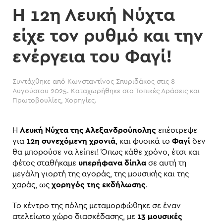
Η 12η Λευκή Νύχτα
είχε τον ρυθμό και την
ενέργεια του Φαγί!
Συντάχθηκε από
Κωνσταντίνος Σπυριδάκος
στις
8
Αυγούστου 2025
. Καταχωρήθηκε στο
Τοπικές Δράσεις και
Πρωτοβουλίες
,
Χορηγίες
.
Η
Λευκή Νύχτα της Αλεξανδρούπολης
επέστρεψε
για
12η συνεχόμενη χρονιά
, και φυσικά το
Φαγί
δεν
θα μπορούσε να λείπει! Όπως κάθε χρόνο, έτσι και
φέτος σταθήκαμε
υπερήφανα δίπλα
σε αυτή τη
μεγάλη γιορτή της αγοράς, της μουσικής και της
χαράς, ως
χορηγός της εκδήλωσης
.
Το κέντρο της πόλης μεταμορφώθηκε σε έναν
ατελείωτο χώρο διασκέδασης, με
13 μουσικές