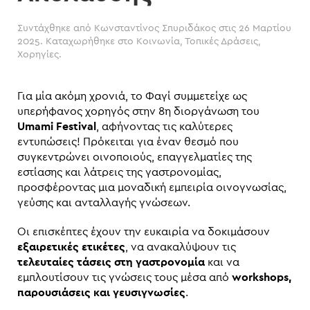
Συντάχθηκε από
Κωνσταντίνος Σπυριδάκος
στις
26 Μαρτίου
2025
. Καταχωρήθηκε στο
Κοινωνία
,
Τοπικές Δράσεις
,
Χορηγίες
.
Για μία ακόμη χρονιά, το Φαγί συμμετείχε ως
υπερήφανος χορηγός στην 8η διοργάνωση του
Umami Festival
, αφήνοντας τις καλύτερες
εντυπώσεις! Πρόκειται για έναν θεσμό που
συγκεντρώνει οινοποιούς, επαγγελματίες της
εστίασης και λάτρεις της γαστρονομίας,
προσφέροντας μια μοναδική εμπειρία οινογνωσίας,
γεύσης και ανταλλαγής γνώσεων.
Οι επισκέπτες έχουν την ευκαιρία να δοκιμάσουν
εξαιρετικές ετικέτες
, να ανακαλύψουν τις
τελευταίες τάσεις στη γαστρονομία
και να
εμπλουτίσουν τις γνώσεις τους μέσα από
workshops,
παρουσιάσεις και γευσιγνωσίες
.