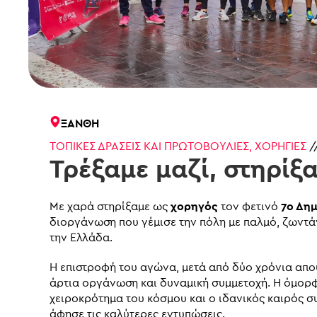
ΞΆΝΘΗ
ΤΟΠΙΚΈΣ ΔΡΆΣΕΙΣ ΚΑΙ ΠΡΩΤΟΒΟΥΛΊΕΣ
,
ΧΟΡΗΓΊΕΣ
/
Τρέξαμε μαζί, στηρίξα
Με χαρά στηρίξαμε ως
χορηγός
τον φετινό
7ο Δη
διοργάνωση που γέμισε την πόλη με παλμό, ζωντά
την Ελλάδα.
Η επιστροφή του αγώνα, μετά από δύο χρόνια απο
άρτια οργάνωση και δυναμική συμμετοχή. Η όμορ
χειροκρότημα του κόσμου και ο ιδανικός καιρός σ
άφησε τις καλύτερες εντυπώσεις.