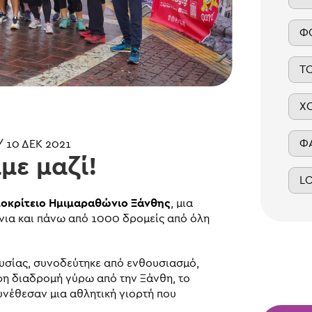
Φ
Τ
Χ
Φ
/
10 ΔΕΚ 2021
με μαζί!
L
μοκρίτειο Ημιμαραθώνιο Ξάνθης
, μια
νια και πάνω από 1000 δρομείς από όλη
υσίας, συνοδεύτηκε από ενθουσιασμό,
φη διαδρομή γύρω από την Ξάνθη, το
υνέθεσαν μια αθλητική γιορτή που