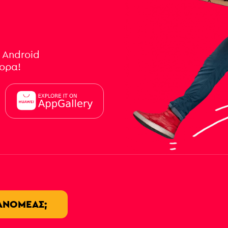
 Android
γορα!
ΙΑΝΟΜΈΑΣ;