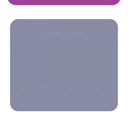
NEWSLETTER
Κάνε subscribe στο blog του
Φαγί για να μαθαίνεις τα νέα
μας!
ΚΆΝΕ ΕΓΓΡΑΦΉ