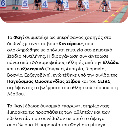
Το
Φαγί
συμμετείχε ως υπερήφανος χορηγός στο
διεθνές μίτινγκ στίβου «
Κεντέρεια
», που
ολοκληρώθηκε με απόλυτη επιτυχία στο Δημοτικό
Στάδιο Μυτιλήνης. Η διοργάνωση συγκέντρωσε
πάνω από 100 κορυφαίους αθλητές από την
Ελλάδα
και το
εξωτερικό
(Τουρκία, Αυστρία, Γερμανία,
Βοσνία-Ερζεγοβίνη), ενώ τέθηκε υπό την αιγίδα της
Παγκόσμιας Ομοσπονδίας Στίβου
και του
ΣΕΓΑΣ
,
στρέφοντας τα βλέμματα του αθλητικού κόσμου στη
Λέσβου.
Το Φαγί έδωσε δυναμικό «παρών», στηρίζοντας
έμπρακτα τις προσπάθειες των αθλητών και των
εθελοντών που συνέβαλαν σε αυτό το άψογο
αποτέλεσμα. Η παρουσία του Φαγί στο μίτινγκ