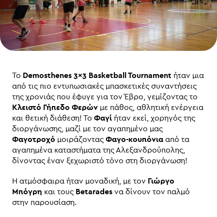
Το
Demosthenes 3×3 Basketball Tournament
ήταν μια
από τις πιο εντυπωσιακές μπασκετικές συναντήσεις
της χρονιάς που έφυγε για τον Έβρο, γεμίζοντας το
Κλειστό Γήπεδο Φερών
με πάθος, αθλητική ενέργεια
και θετική διάθεση! Το
Φαγί
ήταν εκεί, χορηγός της
διοργάνωσης, μαζί με τον αγαπημένο μας
Φαγοτροχό
μοιράζοντας
Φαγο-κουπόνια
από τα
αγαπημένα καταστήματα της Αλεξανδρούπολης,
δίνοντας έναν ξεχωριστό τόνο στη διοργάνωση!
Η ατμόσφαιρα ήταν μοναδική, με τον
Γιώργο
Μπόγρη
και τους
Betarades
να δίνουν τον παλμό
στην παρουσίαση.