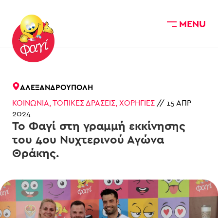
MENU
Skip to main content
ΑΛΕΞΑΝΔΡΟΎΠΟΛΗ
ΚΟΙΝΩΝΊΑ
,
ΤΟΠΙΚΈΣ ΔΡΆΣΕΙΣ
,
ΧΟΡΗΓΊΕΣ
//
15 ΑΠΡ
2024
Το Φαγί στη γραμμή εκκίνησης
του 4ου Νυχτερινού Αγώνα
Θράκης.