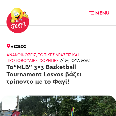
MENU
Skip to main content
ΛΈΣΒΟΣ
ΑΝΑΚΟΙΝΏΣΕΙΣ
,
ΤΟΠΙΚΈΣ ΔΡΆΣΕΙΣ ΚΑΙ
ΠΡΩΤΟΒΟΥΛΊΕΣ
,
ΧΟΡΗΓΊΕΣ
//
25 ΙΟΎΛ 2024
Το“MLB” 3×3 Basketball
Tournament Lesvos βάζει
τρίποντο με το Φαγί!