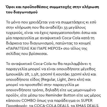
Όροι και προϋποθέσεις συμμετοχής στην κλήρωση
του διαγωνισμού
Το μόνο που χρειάζεται για να συμμετάσχεις κι εσύ
στην κλήρωση που θα αναδείξει 33 μεγάλους
τυχερούς, είναι να έχεις πραγματοποιήσει έστω και
μία παραγγελία με αναψυκτικό Coca-Cola κατά τη
διάρκεια του διαγωνισμού, πατώντας το κουμπί
«ΠΑΡΑΓΓΕΙΛΕ ΚΑΙ ΠΑΡΕ ΜΕΡΟΣ» στο τέλος της
σελίδας που βρίσκεσαι.
Το αναψυκτικό Coca-Cola πυ θα περιλαμβάνει η
παραγγελία μπορεί να είναι οποιοδήποτε μέγεθος
(μπουκάλι 2lt, 1.5lt, 500ml ή κουτάκι 330ml κλπ) και
οποιοδήποτε είδος (Regular, Light, Zero κλπ) και
μπορεί να προστεθεί στην παραγγελία με
οποιονδήποτε τρόπο, δηλαδή είτε ως μεμονωμένο
προϊόν, είτε μέσω του Reminder Button είτε ως μέρος
κάποιου COMBO όπως για παράδειγμα οι SUPER
Προσφορές, τα COCA-COLA DEALS, τα XMAS DEALS,