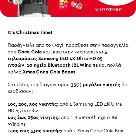
It’s Christmas Time!
Παράγγειλε από το Φαγί, πρόσθεσε στην παραγγελία
σου
Coca-Cola
και μπες στην κλήρωση για
3
τηλεοράσεις Samsung LED 4K Ultra HD 65
ιντσών
,
10 ηχεία Bluetooth JBL Wind 3s
και πολλά-
πολλά
Xmas Coca-Cola Boxes
!
Στο τέλος του διαγωνισμού
33(!) μεγάλοι νικητές
θα
κερδίσουν:
1ος, 2ος, 3ος νικητής:
από 1 Samsung LED 4K Ultra
HD 65 ιντσών
4ος έως 13ος νικητής:
από 1 Bluetooth ηχείο JBL
Wind 3s
14ος έως 33ος νικητής:
από 1 Xmas Coca-Cola Box